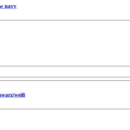
ew navy
hwarz/weiß