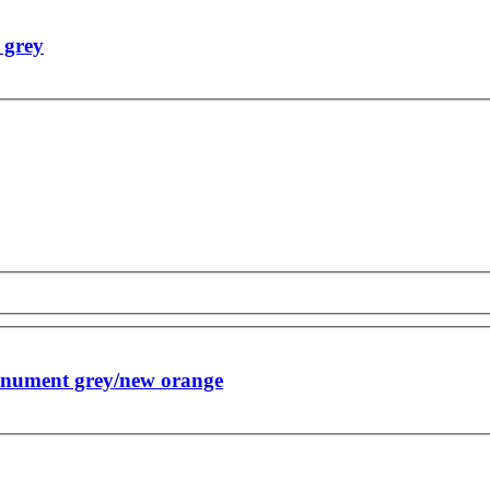
 grey
onument grey/new orange