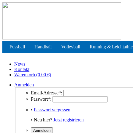
Fussball
Handball
Volleyball
Running & Leichtathle
News
Kontakt
Warenkorb (0,00 €)
Anmelden
Email-Adresse
*
:
Passwort
*
:
•
Passwort vergessen
• Neu hier?
Jetzt registrieren