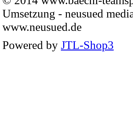
© 2014 www.baechi-teamspo
Umsetzung - neusued media
www.neusued.de
Powered by
JTL-Shop3