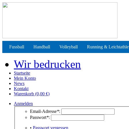
Fussball
Handball
Volleyball
Running & Leichtathle
Wir bedrucken
Startseite
Mein Konto
News
Kontakt
Warenkorb (0,00 €)
Anmelden
Email-Adresse
*
:
Passwort
*
:
•
Passwort vergessen