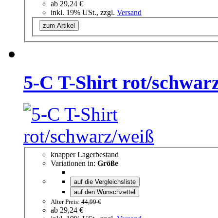
ab
29,24 €
inkl. 19% USt., zzgl.
Versand
zum Artikel
5-C T-Shirt rot/schwar
knapper Lagerbestand
Variationen in:
Größe
auf die Vergleichsliste
auf den Wunschzettel
Alter Preis:
44,99 €
ab
29,24 €