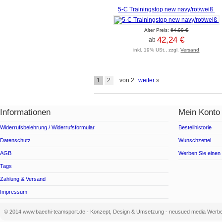
5-C Trainingstop new navy/rot/weiß
Alter Preis:
64,99 €
42,24 €
ab
inkl. 19% USt., zzgl.
Versand
1
2
.. von 2
weiter
»
Informationen
Mein Konto
Widerrufsbelehrung / Widerrufsformular
Bestellhistorie
Datenschutz
Wunschzettel
AGB
Werben Sie einen
Tags
Zahlung & Versand
Impressum
© 2014 www.baechi-teamsport.de - Konzept, Design & Umsetzung - neusued media Werbe