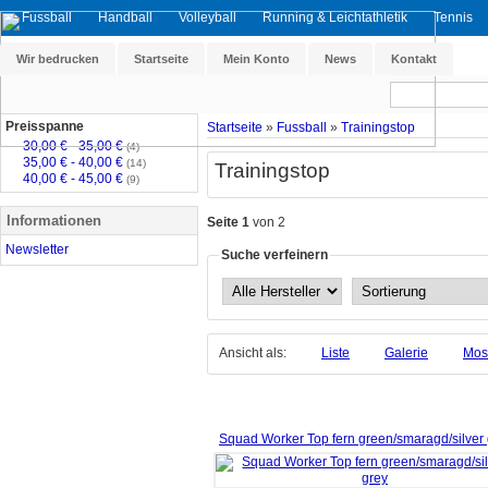
Fussball
Handball
Volleyball
Running & Leichtathletik
Tennis
Wir bedrucken
Startseite
Mein Konto
News
Kontakt
Preisspanne
Startseite
»
Fussball
»
Trainingstop
30,00 € - 35,00 €
(4)
35,00 € - 40,00 €
(14)
Trainingstop
40,00 € - 45,00 €
(9)
Informationen
Seite 1
von 2
Newsletter
Suche verfeinern
Ansicht als:
Liste
Galerie
Mos
Squad Worker Top fern green/smaragd/silver 