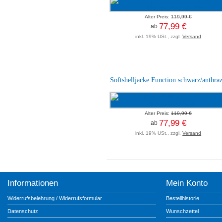
Alter Preis:
119,99 €
77,99 €
ab
inkl. 19% USt., zzgl.
Versand
Softshelljacke Function schwarz/anthraz
Alter Preis:
119,99 €
77,99 €
ab
inkl. 19% USt., zzgl.
Versand
Informationen
Mein Konto
Widerrufsbelehrung / Widerrufsformular
Bestellhistorie
Datenschutz
Wunschzettel