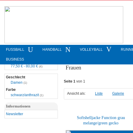
FUSSBALL
HANDBALL
VOLLEYBALL
RUNNI
BUSINESS
Startseite
»
Business
»
Softshell-Jacke
»
F
Preisspanne
77,50 € - 80,00 €
Frauen
(4)
Geschlecht
Seite 1
von 1
Damen
(1)
Farbe
Ansicht als:
Liste
Galerie
schwarz/anthrazit
(1)
Informationen
Newsletter
Softshelljacke Function grau
melange/green gecko