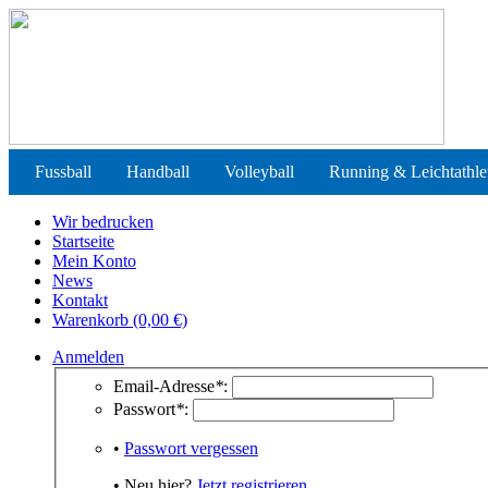
Fussball
Handball
Volleyball
Running & Leichtathle
Wir bedrucken
Startseite
Mein Konto
News
Kontakt
Warenkorb (0,00 €)
Anmelden
Email-Adresse
*
:
Passwort
*
:
•
Passwort vergessen
• Neu hier?
Jetzt registrieren