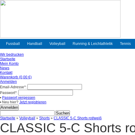
Fussball
Handball
Volleyball
Running & Leichtathletik
Tennis
Wir bedrucken
Startseite
Mein Konto
News
Kontakt
Warenkorb (0,00 €)
Anmelden
Email-Adresse
*
:
Passwort
*
:
•
Passwort vergessen
• Neu hier?
Jetzt registrieren
Startseite
»
Volleyball
»
Shorts
»
CLASSIC 5-C Shorts rot/weiß
CLASSIC 5-C Shorts ro