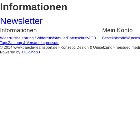
Informationen
Newsletter
Informationen
Mein Konto
Widerrufsbelehrung / Widerrufsformular
Datenschutz
AGB
Bestellhistorie
Wunschz
Tags
Zahlung & Versand
Impressum
© 2014 www.baechi-teamsport.de - Konzept, Design & Umsetzung - neusued med
Powered by
JTL-Shop3